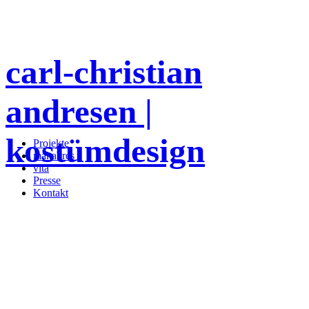
carl-christian
andresen |
kostümdesign
Projekte
makabres
vita
Presse
Kontakt