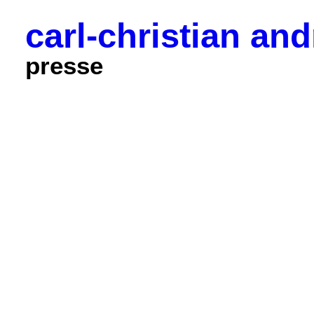
carl-christian an
presse
Projekte
makabres
vita
Presse
Kontakt